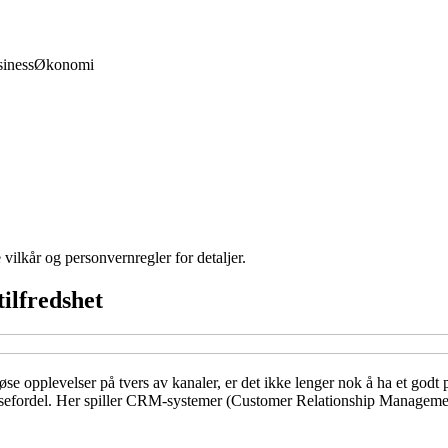
iness
Økonomi
 vilkår og personvernregler for detaljer.
ilfredshet
løse opplevelser på tvers av kanaler, er det ikke lenger nok å ha et go
ransefordel. Her spiller CRM-systemer (Customer Relationship Managem