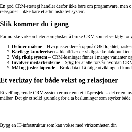
En god CRM-strategi handler derfor ikke bare om programvare, men også 
relasjoner – ikke bare et administrativt system.
Slik kommer du i gang
For norske virksomheter som ønsker å bruke CRM som et verktøy for økt
Definer målene
– Hva ønsker dere å oppnå? Økt lojalitet, raske
Kartlegg kundereisen
– Identifiser de viktigste kontaktpunkten
Velg riktig system
– CRM-løsninger finnes i mange varianter og 
Involver medarbeiderne
– Sørg for at alle forstår hvordan CRM
Mål og juster løpende
– Bruk data til å følge utviklingen i kundet
Et verktøy for både vekst og relasjoner
Et velfungerende CRM-system er mer enn et IT-prosjekt – det er en inve
målbar. Det gir et solid grunnlag for å ta beslutninger som styrker både
Bygg en IT-infrastruktur som kan vokse med virksomheten din