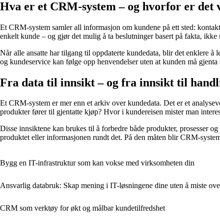
Hva er et CRM-system – og hvorfor er det v
Et CRM-system samler all informasjon om kundene på ett sted: kontakto
enkelt kunde – og gjør det mulig å ta beslutninger basert på fakta, ikke
Når alle ansatte har tilgang til oppdaterte kundedata, blir det enklere
og kundeservice kan følge opp henvendelser uten at kunden må gjenta s
Fra data til innsikt – og fra innsikt til hand
Et CRM-system er mer enn et arkiv over kundedata. Det er et analyseve
produkter fører til gjentatte kjøp? Hvor i kundereisen mister man inter
Disse innsiktene kan brukes til å forbedre både produkter, prosesse
produktet eller informasjonen rundt det. På den måten blir CRM-systemet
Bygg en IT-infrastruktur som kan vokse med virksomheten din
Ansvarlig databruk: Skap mening i IT-løsningene dine uten å miste ove
CRM som verktøy for økt og målbar kundetilfredshet