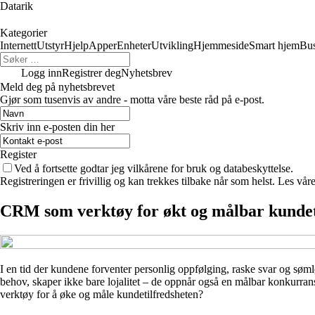
Datarik
Kategorier
Internett
Utstyr
Hjelp
Apper
Enheter
Utvikling
Hjemmeside
Smart hjem
Bus
Logg inn
Registrer deg
Nyhetsbrev
Meld deg på nyhetsbrevet
Gjør som tusenvis av andre - motta våre beste råd på e-post.
Skriv inn e-posten din her
Register
Ved å fortsette godtar jeg vilkårene for bruk og databeskyttelse.
Registreringen er frivillig og kan trekkes tilbake når som helst. Les våre
CRM som verktøy for økt og målbar kundet
I en tid der kundene forventer personlig oppfølging, raske svar og søm
behov, skaper ikke bare lojalitet – de oppnår også en målbar konkur
verktøy for å øke og måle kundetilfredsheten?