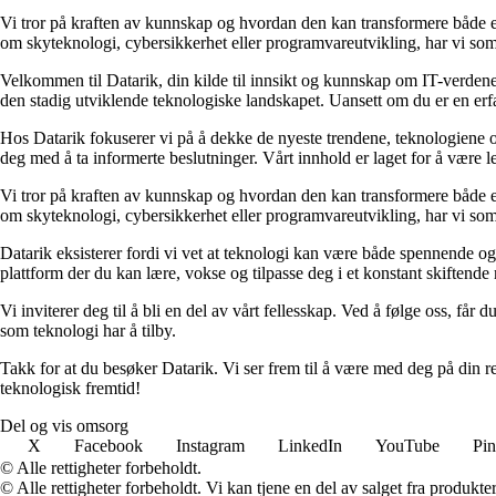
Vi tror på kraften av kunnskap og hvordan den kan transformere både enk
om skyteknologi, cybersikkerhet eller programvareutvikling, har vi som
Velkommen til Datarik, din kilde til innsikt og kunnskap om IT-verdene
den stadig utviklende teknologiske landskapet. Uansett om du er en erfar
Hos Datarik fokuserer vi på å dekke de nyeste trendene, teknologiene o
deg med å ta informerte beslutninger. Vårt innhold er laget for å være lett
Vi tror på kraften av kunnskap og hvordan den kan transformere både enk
om skyteknologi, cybersikkerhet eller programvareutvikling, har vi som
Datarik eksisterer fordi vi vet at teknologi kan være både spennende og 
plattform der du kan lære, vokse og tilpasse deg i et konstant skiftende 
Vi inviterer deg til å bli en del av vårt fellesskap. Ved å følge oss, få
som teknologi har å tilby.
Takk for at du besøker Datarik. Vi ser frem til å være med deg på din r
teknologisk fremtid!
Del og vis omsorg
X
Facebook
Instagram
LinkedIn
YouTube
Pin
© Alle rettigheter forbeholdt.
© Alle rettigheter forbeholdt. Vi kan tjene en del av salget fra produkt