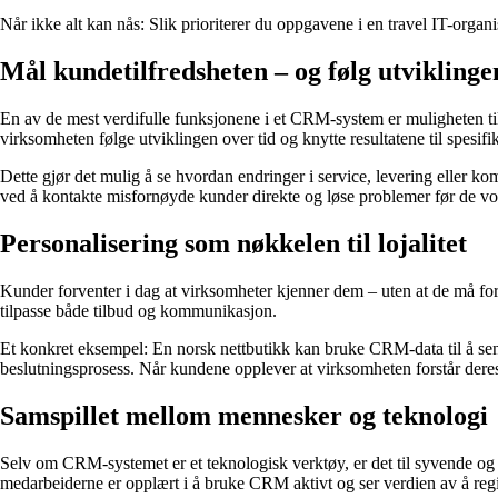
Når ikke alt kan nås: Slik prioriterer du oppgavene i en travel IT-organ
Mål kundetilfredsheten – og følg utviklinge
En av de mest verdifulle funksjonene i et CRM-system er muligheten ti
virksomheten følge utviklingen over tid og knytte resultatene til spesi
Dette gjør det mulig å se hvordan endringer i service, levering eller 
ved å kontakte misfornøyde kunder direkte og løse problemer før de vo
Personalisering som nøkkelen til lojalitet
Kunder forventer i dag at virksomheter kjenner dem – uten at de må fo
tilpasse både tilbud og kommunikasjon.
Et konkret eksempel: En norsk nettbutikk kan bruke CRM-data til å sen
beslutningsprosess. Når kundene opplever at virksomheten forstår deres b
Samspillet mellom mennesker og teknologi
Selv om CRM-systemet er et teknologisk verktøy, er det til syvende og 
medarbeiderne er opplært i å bruke CRM aktivt og ser verdien av å regi