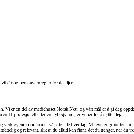
 vilkår og personvernregler for detaljer.
n. Vi er en del av mediehuset Norsk Nett, og vårt mål er å gi deg oppda
en IT-profesjonell eller en nybegynner, er vi her for å støtte deg.
g verktøyene som former vår digitale hverdag. Vi leverer grundige artik
fattelig og relevant, slik at du alltid kan finne det du trenger, når du tr