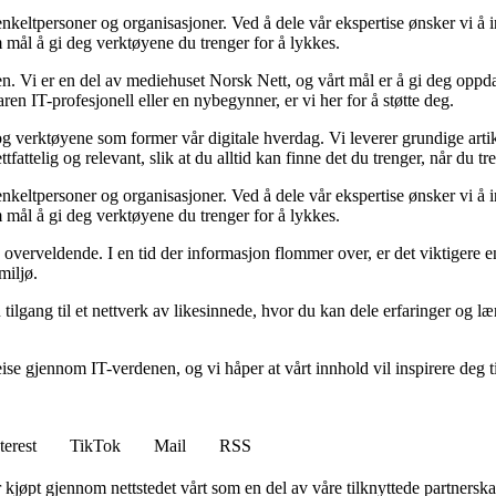
eltpersoner og organisasjoner. Ved å dele vår ekspertise ønsker vi å in
 mål å gi deg verktøyene du trenger for å lykkes.
n. Vi er en del av mediehuset Norsk Nett, og vårt mål er å gi deg oppda
en IT-profesjonell eller en nybegynner, er vi her for å støtte deg.
g verktøyene som former vår digitale hverdag. Vi leverer grundige artik
fattelig og relevant, slik at du alltid kan finne det du trenger, når du tr
eltpersoner og organisasjoner. Ved å dele vår ekspertise ønsker vi å in
 mål å gi deg verktøyene du trenger for å lykkes.
overveldende. I en tid der informasjon flommer over, er det viktigere enn
miljø.
r du tilgang til et nettverk av likesinnede, hvor du kan dele erfaringer 
eise gjennom IT-verdenen, og vi håper at vårt innhold vil inspirere deg 
terest
TikTok
Mail
RSS
er kjøpt gjennom nettstedet vårt som en del av våre tilknyttede partners