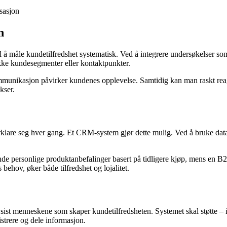
isasjon
n
l å måle kundetilfredshet systematisk. Ved å integrere undersøkelser 
fikke kundesegmenter eller kontaktpunkter.
kommunikasjon påvirker kundenes opplevelse. Samtidig kan man raskt rea
kser.
rklare seg hver gang. Et CRM-system gjør dette mulig. Ved å bruke data
de personlige produktanbefalinger basert på tidligere kjøp, mens en B2
ehov, øker både tilfredshet og lojalitet.
sist menneskene som skaper kundetilfredsheten. Systemet skal støtte – 
strere og dele informasjon.