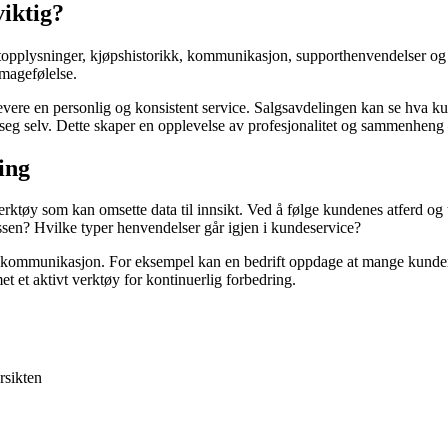
iktig?
pplysninger, kjøpshistorikk, kommunikasjon, supporthenvendelser og mer
 magefølelse.
 å levere en personlig og konsistent service. Salgsavdelingen kan se hva
eg selv. Dette skaper en opplevelse av profesjonalitet og sammenheng –
ling
rktøy som kan omsette data til innsikt. Ved å følge kundenes atferd og
essen? Hvilke typer henvendelser går igjen i kundeservice?
r og kommunikasjon. For eksempel kan en bedrift oppdage at mange kun
 et aktivt verktøy for kontinuerlig forbedring.
rsikten