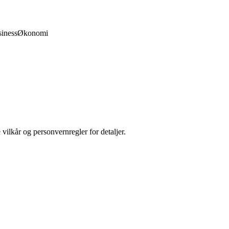
iness
Økonomi
 vilkår og personvernregler for detaljer.