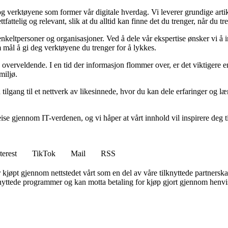
g verktøyene som former vår digitale hverdag. Vi leverer grundige artik
fattelig og relevant, slik at du alltid kan finne det du trenger, når du tr
eltpersoner og organisasjoner. Ved å dele vår ekspertise ønsker vi å in
 mål å gi deg verktøyene du trenger for å lykkes.
overveldende. I en tid der informasjon flommer over, er det viktigere enn
miljø.
r du tilgang til et nettverk av likesinnede, hvor du kan dele erfaringer 
eise gjennom IT-verdenen, og vi håper at vårt innhold vil inspirere deg 
terest
TikTok
Mail
RSS
er kjøpt gjennom nettstedet vårt som en del av våre tilknyttede partners
knyttede programmer og kan motta betaling for kjøp gjort gjennom henvisn