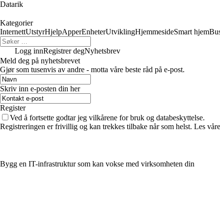
Datarik
Kategorier
Internett
Utstyr
Hjelp
Apper
Enheter
Utvikling
Hjemmeside
Smart hjem
Bus
Logg inn
Registrer deg
Nyhetsbrev
Meld deg på nyhetsbrevet
Gjør som tusenvis av andre - motta våre beste råd på e-post.
Skriv inn e-posten din her
Register
Ved å fortsette godtar jeg vilkårene for bruk og databeskyttelse.
Registreringen er frivillig og kan trekkes tilbake når som helst. Les våre
Bygg en IT-infrastruktur som kan vokse med virksomheten din