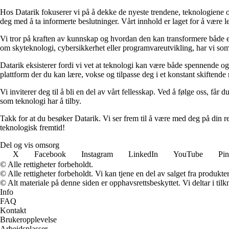
Hos Datarik fokuserer vi på å dekke de nyeste trendene, teknologiene o
deg med å ta informerte beslutninger. Vårt innhold er laget for å være lett
Vi tror på kraften av kunnskap og hvordan den kan transformere både enk
om skyteknologi, cybersikkerhet eller programvareutvikling, har vi som
Datarik eksisterer fordi vi vet at teknologi kan være både spennende og 
plattform der du kan lære, vokse og tilpasse deg i et konstant skiftende 
Vi inviterer deg til å bli en del av vårt fellesskap. Ved å følge oss, få
som teknologi har å tilby.
Takk for at du besøker Datarik. Vi ser frem til å være med deg på din r
teknologisk fremtid!
Del og vis omsorg
X
Facebook
Instagram
LinkedIn
YouTube
Pin
© Alle rettigheter forbeholdt.
© Alle rettigheter forbeholdt. Vi kan tjene en del av salget fra produkt
© Alt materiale på denne siden er opphavsrettsbeskyttet. Vi deltar i til
Info
FAQ
Kontakt
Brukeropplevelse
Arbeidsplasser