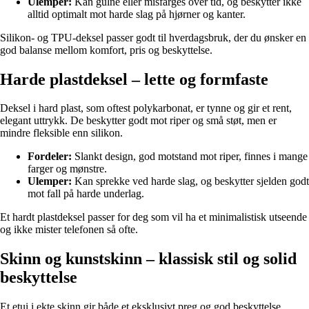
Ulemper:
Kan gulne eller misfarges over tid, og beskytter ikke
alltid optimalt mot harde slag på hjørner og kanter.
Silikon- og TPU-deksel passer godt til hverdagsbruk, der du ønsker en
god balanse mellom komfort, pris og beskyttelse.
Harde plastdeksel – lette og formfaste
Deksel i hard plast, som oftest polykarbonat, er tynne og gir et rent,
elegant uttrykk. De beskytter godt mot riper og små støt, men er
mindre fleksible enn silikon.
Fordeler:
Slankt design, god motstand mot riper, finnes i mange
farger og mønstre.
Ulemper:
Kan sprekke ved harde slag, og beskytter sjelden godt
mot fall på harde underlag.
Et hardt plastdeksel passer for deg som vil ha et minimalistisk utseende
og ikke mister telefonen så ofte.
Skinn og kunstskinn – klassisk stil og solid
beskyttelse
Et etui i ekte skinn gir både et eksklusivt preg og god beskyttelse.