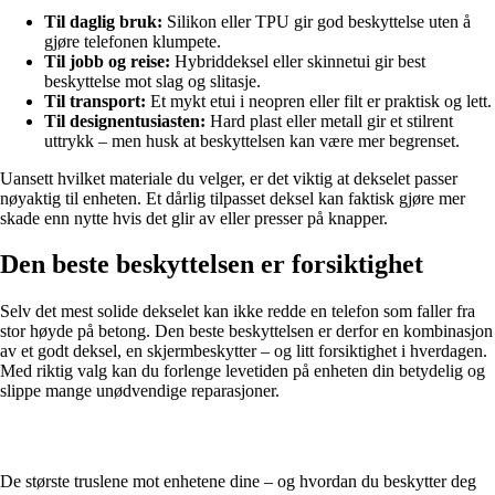
Til daglig bruk:
Silikon eller TPU gir god beskyttelse uten å
gjøre telefonen klumpete.
Til jobb og reise:
Hybriddeksel eller skinnetui gir best
beskyttelse mot slag og slitasje.
Til transport:
Et mykt etui i neopren eller filt er praktisk og lett.
Til designentusiasten:
Hard plast eller metall gir et stilrent
uttrykk – men husk at beskyttelsen kan være mer begrenset.
Uansett hvilket materiale du velger, er det viktig at dekselet passer
nøyaktig til enheten. Et dårlig tilpasset deksel kan faktisk gjøre mer
skade enn nytte hvis det glir av eller presser på knapper.
Den beste beskyttelsen er forsiktighet
Selv det mest solide dekselet kan ikke redde en telefon som faller fra
stor høyde på betong. Den beste beskyttelsen er derfor en kombinasjon
av et godt deksel, en skjermbeskytter – og litt forsiktighet i hverdagen.
Med riktig valg kan du forlenge levetiden på enheten din betydelig og
slippe mange unødvendige reparasjoner.
De største truslene mot enhetene dine – og hvordan du beskytter deg