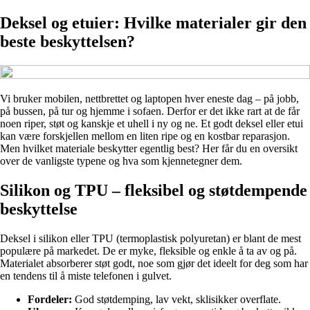
Deksel og etuier: Hvilke materialer gir den
beste beskyttelsen?
Vi bruker mobilen, nettbrettet og laptopen hver eneste dag – på jobb,
på bussen, på tur og hjemme i sofaen. Derfor er det ikke rart at de får
noen riper, støt og kanskje et uhell i ny og ne. Et godt deksel eller etui
kan være forskjellen mellom en liten ripe og en kostbar reparasjon.
Men hvilket materiale beskytter egentlig best? Her får du en oversikt
over de vanligste typene og hva som kjennetegner dem.
Silikon og TPU – fleksibel og støtdempende
beskyttelse
Deksel i silikon eller TPU (termoplastisk polyuretan) er blant de mest
populære på markedet. De er myke, fleksible og enkle å ta av og på.
Materialet absorberer støt godt, noe som gjør det ideelt for deg som har
en tendens til å miste telefonen i gulvet.
Fordeler:
God støtdemping, lav vekt, sklisikker overflate.