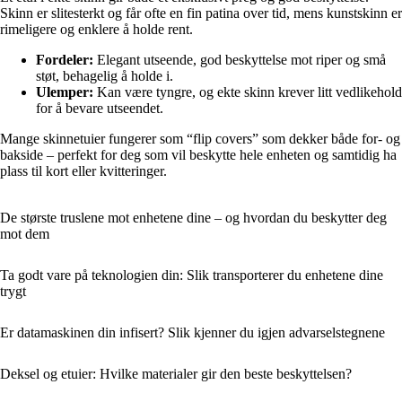
Skinn er slitesterkt og får ofte en fin patina over tid, mens kunstskinn er
rimeligere og enklere å holde rent.
Fordeler:
Elegant utseende, god beskyttelse mot riper og små
støt, behagelig å holde i.
Ulemper:
Kan være tyngre, og ekte skinn krever litt vedlikehold
for å bevare utseendet.
Mange skinnetuier fungerer som “flip covers” som dekker både for- og
bakside – perfekt for deg som vil beskytte hele enheten og samtidig ha
plass til kort eller kvitteringer.
De største truslene mot enhetene dine – og hvordan du beskytter deg
mot dem
Ta godt vare på teknologien din: Slik transporterer du enhetene dine
trygt
Er datamaskinen din infisert? Slik kjenner du igjen advarselstegnene
Deksel og etuier: Hvilke materialer gir den beste beskyttelsen?