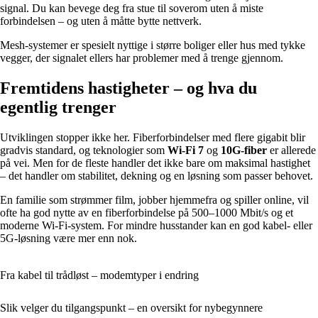
signal. Du kan bevege deg fra stue til soverom uten å miste
forbindelsen – og uten å måtte bytte nettverk.
Mesh-systemer er spesielt nyttige i større boliger eller hus med tykke
vegger, der signalet ellers har problemer med å trenge gjennom.
Fremtidens hastigheter – og hva du
egentlig trenger
Utviklingen stopper ikke her. Fiberforbindelser med flere gigabit blir
gradvis standard, og teknologier som
Wi-Fi 7
og
10G-fiber
er allerede
på vei. Men for de fleste handler det ikke bare om maksimal hastighet
– det handler om stabilitet, dekning og en løsning som passer behovet.
En familie som strømmer film, jobber hjemmefra og spiller online, vil
ofte ha god nytte av en fiberforbindelse på 500–1000 Mbit/s og et
moderne Wi-Fi-system. For mindre husstander kan en god kabel- eller
5G-løsning være mer enn nok.
Fra kabel til trådløst – modemtyper i endring
Slik velger du tilgangspunkt – en oversikt for nybegynnere