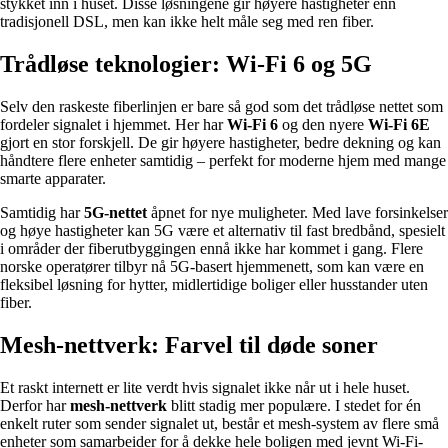
stykket inn i huset. Disse løsningene gir høyere hastigheter enn
tradisjonell DSL, men kan ikke helt måle seg med ren fiber.
Trådløse teknologier: Wi-Fi 6 og 5G
Selv den raskeste fiberlinjen er bare så god som det trådløse nettet som
fordeler signalet i hjemmet. Her har
Wi-Fi 6
og den nyere
Wi-Fi 6E
gjort en stor forskjell. De gir høyere hastigheter, bedre dekning og kan
håndtere flere enheter samtidig – perfekt for moderne hjem med mange
smarte apparater.
Samtidig har
5G-nettet
åpnet for nye muligheter. Med lave forsinkelser
og høye hastigheter kan 5G være et alternativ til fast bredbånd, spesielt
i områder der fiberutbyggingen ennå ikke har kommet i gang. Flere
norske operatører tilbyr nå 5G-basert hjemmenett, som kan være en
fleksibel løsning for hytter, midlertidige boliger eller husstander uten
fiber.
Mesh-nettverk: Farvel til døde soner
Et raskt internett er lite verdt hvis signalet ikke når ut i hele huset.
Derfor har
mesh-nettverk
blitt stadig mer populære. I stedet for én
enkelt ruter som sender signalet ut, består et mesh-system av flere små
enheter som samarbeider for å dekke hele boligen med jevnt Wi-Fi-