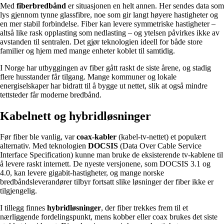
Med
fiberbredbånd
er situasjonen en helt annen. Her sendes data som
lys gjennom tynne glassfibre, noe som gir langt høyere hastigheter og
en mer stabil forbindelse. Fiber kan levere symmetriske hastigheter –
altså like rask opplasting som nedlasting – og ytelsen påvirkes ikke av
avstanden til sentralen. Det gjør teknologien ideell for både store
familier og hjem med mange enheter koblet til samtidig.
I Norge har utbyggingen av fiber gått raskt de siste årene, og stadig
flere husstander får tilgang. Mange kommuner og lokale
energiselskaper har bidratt til å bygge ut nettet, slik at også mindre
tettsteder får moderne bredbånd.
Kabelnett og hybridløsninger
Før fiber ble vanlig, var
coax-kabler
(kabel-tv-nettet) et populært
alternativ. Med teknologien
DOCSIS
(Data Over Cable Service
Interface Specification) kunne man bruke de eksisterende tv-kablene til
å levere raskt internett. De nyeste versjonene, som DOCSIS 3.1 og
4.0, kan levere gigabit-hastigheter, og mange norske
bredbåndsleverandører tilbyr fortsatt slike løsninger der fiber ikke er
tilgjengelig.
I tillegg finnes
hybridløsninger
, der fiber trekkes frem til et
nærliggende fordelingspunkt, mens kobber eller coax brukes det siste