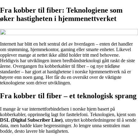
Fra kobber til fiber: Teknologiene som
øker hastigheten i hjemmenettverket
Internett har blitt en helt sentral del av hverdagen – enten det handler
om strømming, hjemmekontor, gaming eller smarte enheter. Likevel
opplever mange at nettet ikke alltid holder tritt med behovene.
Heldigvis har utviklingen innen bredbåndsteknologi gått raskt de siste
årene. Overgangen fra kobberkabler til fiber – og nye trådløse
standarder – har gjort at hastighetene i norske hjemmenettverk nå er
høyere enn noen gang. Her får du en oversikt over de viktigste
teknologiene som driver utviklingen.
Fra kobber til fiber – et teknologisk sprang
I mange år var internettforbindelsen i norske hjem basert på
kobberkabler, opprinnelig lagt for fasttelefoni. Teknologien, kjent som
DSL (Digital Subscriber Line)
, utnyttet kobberledningene til å sende
data, men hadde klare begrensninger. Jo lengre unna sentralen man
bodde, desto lavere ble hastigheten.