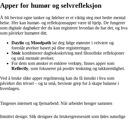
Apper for humør og selvrefleksjon
Å bli bevisst egne tanker og følelser er et viktig steg mot bedre mental
helse. Her kan humør- og refleksjonsapper være til hjelp. De fungerer
som digitale dagbøker der du kan registrere hvordan du har det, og hva
som påvirker humøret ditt.
Daylio
og
Moodpath
lar deg følge mønstre i velvære og
foreslår øvelser basert på dine registreringer.
Stoic
kombinerer dagboksskriving med filosofiske refleksjoner
og små mentale øvelser.
For dem som ønsker et enklere verktøy, finnes apper som
Reflectly
, som fokuserer på positiv tenkning og takknemlighet.
Ved å bruke slike apper regelmessig kan du få innsikt i hva som
påvirker din trivsel – og ta små, bevisste grep for å skape balanse i
hverdagen.
Tingenes internett og fjernarbeid: Når arbeidet henger sammen
Intuitivt design: Slik designer du brukergrensesnitt som føles naturlige