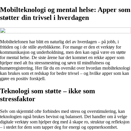
Mobilteknologi og mental helse: Apper som
støtter din trivsel i hverdagen
Mobiltelefonen har blitt en naturlig del av hverdagen – på jobb, i
fritiden og i de stille øyeblikkene. For mange er den et verktøy for
kommunikasjon og underholdning, men den kan også være en støtte
for mental helse. De siste årene har det kommet en rekke apper som
hjelper med alt fra stressmestring og søvn til mindfulness og
humørregistrering. Her får du en oversikt over hvordan mobilteknologi
kan brukes som et redskap for bedre trivsel – og hvilke apper som kan
gjøre en positiv forskjell.
Teknologi som støtte – ikke som
stressfaktor
Selv om skjermtid ofte forbindes med stress og overstimulering, kan
teknologien også brukes bevisst og balansert. Det handler om å velge
digitale verktøy som hjelper deg med å skape ro, struktur og refleksjon
– i stedet for dem som tapper deg for energi og oppmerksomhet.