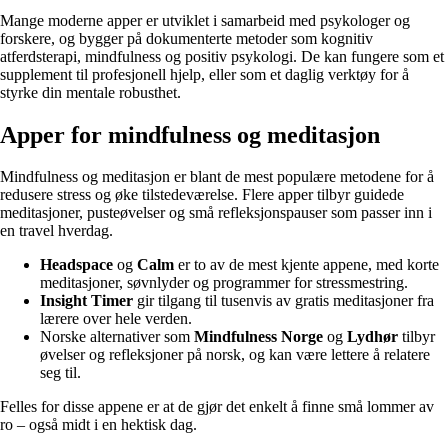
Mange moderne apper er utviklet i samarbeid med psykologer og
forskere, og bygger på dokumenterte metoder som kognitiv
atferdsterapi, mindfulness og positiv psykologi. De kan fungere som et
supplement til profesjonell hjelp, eller som et daglig verktøy for å
styrke din mentale robusthet.
Apper for mindfulness og meditasjon
Mindfulness og meditasjon er blant de mest populære metodene for å
redusere stress og øke tilstedeværelse. Flere apper tilbyr guidede
meditasjoner, pusteøvelser og små refleksjonspauser som passer inn i
en travel hverdag.
Headspace
og
Calm
er to av de mest kjente appene, med korte
meditasjoner, søvnlyder og programmer for stressmestring.
Insight Timer
gir tilgang til tusenvis av gratis meditasjoner fra
lærere over hele verden.
Norske alternativer som
Mindfulness Norge
og
Lydhør
tilbyr
øvelser og refleksjoner på norsk, og kan være lettere å relatere
seg til.
Felles for disse appene er at de gjør det enkelt å finne små lommer av
ro – også midt i en hektisk dag.