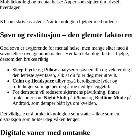
Mobilteknologi og mental helse: Apper som støtter din trivsel i
hverdagen
KI som skriveassistent: Når teknologien hjelper med ordene
Søvn og restitusjon – den glemte faktoren
God søvn er avgjørende for mental helse, men mange sliter med å
sovne eller sove gjennom natten. Her kan teknologi faktisk hjelpe,
dersom den brukes riktig.
Sleep Cycle
og
Pillow
analyserer søvnen din og vekker deg i
den letteste søvnfasen, slik at du føler deg mer uthvilt.
Calm
og
Headspace
tilbyr også beroligende lyder og
fortellinger som hjelper deg å roe ned før leggetid.
For dem som vil redusere skjermens påvirkning, finnes
funksjoner som
Night Shift
på iPhone og
Bedtime Mode
på
Android, som demper blått lys om kvelden.
Det viktigste er å bruke teknologien som støtte – ikke som en
distraksjon som holder deg våken lenger.
Digitale vaner med omtanke