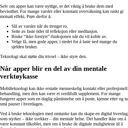
Selv om apper kan være nyttige, er det viktig å bruke dem med
bevissthet. For mange varsler eller konstant overvåkning kan raskt gi
motsatt effekt. Prøv derfor å:
Slå av varsler når du trenger ro.
Sette av faste tider til refleksjon eller meditasjon.
Bruke “ikke forstyrr”-funksjonen når du vil koble av.
Velge få, men gode apper, i stedet for å laste ned mange du
sjelden bruker.
Teknologi skal støtte din trivsel – ikke styre den.
Når apper blir en del av din mentale
verktøykasse
Mobilteknologi kan ikke erstatte menneskelig kontakt eller profesjonell
behandling, men den kan være et verdifullt supplement. For mange
fungerer apper som en daglig påminnelse om å puste, kjenne etter og ta
små pauser i hverdagen.
Ved å bruke teknologien med omtanke kan du skape en digital hverdag
som styrker – ikke svekker – din mentale helse. Det handler ikke om å
være konstant tilkoblet, men om å bruke de digitale mulighetene til å